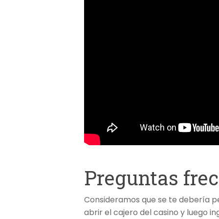
Preguntas frec
Consideramos que se te debería per
abrir el cajero del casino y luego 