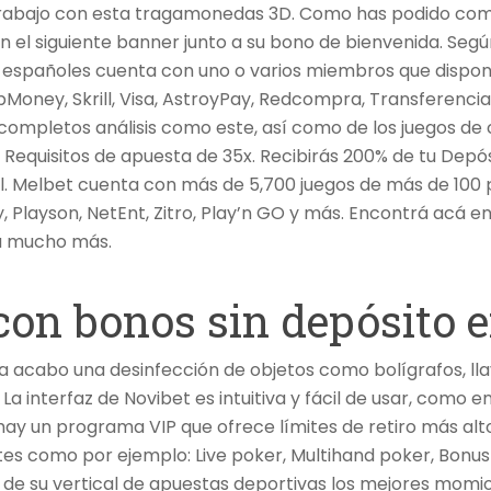
 trabajo con esta tragamonedas 3D. Como has podido co
n el siguiente banner junto a su bono de bienvenida. Segú
s españoles cuenta con uno o varios miembros que dispone
oney, Skrill, Visa, AstroyPay, Redcompra, Transferencia
ompletos análisis como este, así como de los juegos de 
 Requisitos de apuesta de 35x. Recibirás 200% de tu Dep
tal. Melbet cuenta con más de 5,700 juegos de más de 100
Playson, NetEnt, Zitro, Play’n GO y más. Encontrá acá en
 a mucho más.
con bonos sin depósito 
 a acabo una desinfección de objetos como bolígrafos, lla
La interfaz de Novibet es intuitiva y fácil de usar, como e
, hay un programa VIP que ofrece límites de retiro más alto
s como por ejemplo: Live poker, Multihand poker, Bonus 
 de su vertical de apuestas deportivas los mejores momi