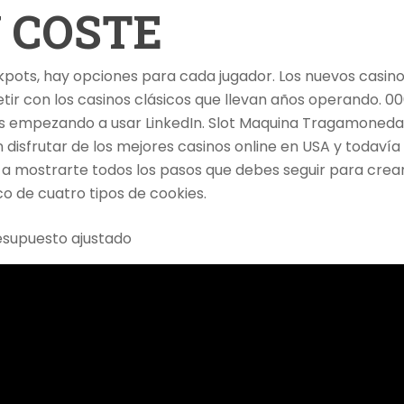
IN COSTE
pots, hay opciones para cada jugador. Los nuevos casino
ir con los casinos clásicos que llevan años operando. 000
ás empezando a usar LinkedIn. Slot Maquina Tragamone
n disfrutar de los mejores casinos online en USA y todaví
s a mostrarte todos los pasos que debes seguir para crear
o de cuatro tipos de cookies.