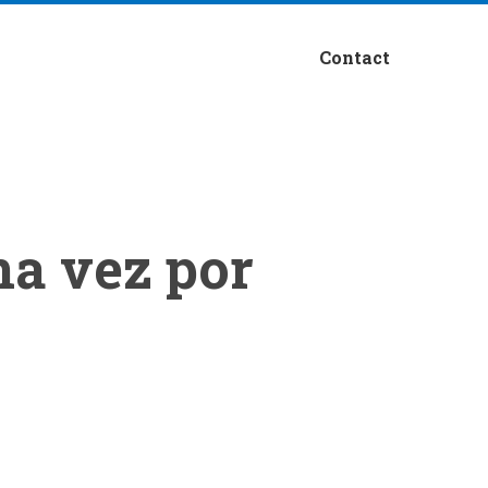
Contact
na vez por