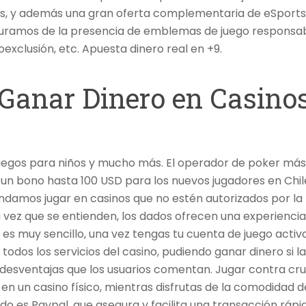
, y además una gran oferta complementaria de eSports, v
guramos de la presencia de emblemas de juego responsable
oexclusión, etc. Apuesta dinero real en +9.
Ganar Dinero en Casino
 juegos para niños y mucho más. El operador de poker m
n bono hasta 100 USD para los nuevos jugadores en Chile
damos jugar en casinos que no estén autorizados por la
a vez que se entienden, los dados ofrecen una experienci
 es muy sencillo, una vez tengas tu cuenta de juego activ
todos los servicios del casino, pudiendo ganar dinero si l
desventajas que los usuarios comentan. Jugar contra cru
 en un casino físico, mientras disfrutas de la comodidad 
es Paypal, que asegura y facilita una transacción rápid