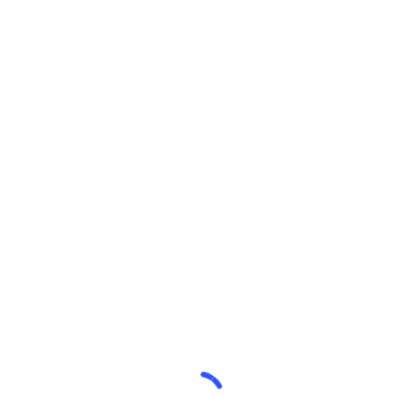
esonders attraktiv für Spieler macht, die keine langen 