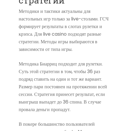
стратегий
Методики и тактики актуальны для
настольных игр только за live-столами. ГСЧ
формирует результаты в слотах рулетки и
крэпса. Для live casino подходят разные
стратегии. Методы игры выбираются в
зависимости от типа игры.
Методика Биарриц подходит для рулетки.
Суть этой стратегии в том, чтобы 36 раз
подряд ставить на один и тот же вариант.
Размер пари постоянен на протяжении всей
сессии. Стратегия принесет результат, если
выигрыш выпадет до 36 спина. В случае
провала деньги пропадут.
В покере большинство пользователей