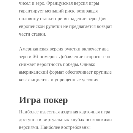
чисел и зеро. Французская версия игры
гарантирует меньший риск, возвращая
половину ставки при выпадении зеро. Для
европейской рулетки не предлагается возврат
части ставки.
Американская версия рулетки включает два
зеро и 36 номеров. Добавление второго зеро
снижает вероятность победы. Однако
американский формат обеспечивает крупные
коэффициенты и упрощенные условия.
Игра покер
Наиболее известная азартная карточная игра
доступна в виртуальных клубах несколькими
версиями. Наиболее востребованы: