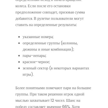
колеса. Если после его остановки
предположение совпадет, призовая сумма
добавится. В рулетке пользователи могут
ставить на определенные результаты:
указанные номера;
определенные группы (колонны,
дюжины и иные комбинации);
пары-непары;
красное-черное;
зеленый сектор (в некоторых вариантах
игры).
Более понятными помечают пари на большие
группы. При таком решении игрок одной
мыслью захватывает 12 чисел. Шанс на
победу составляет значение 66%. Хотя