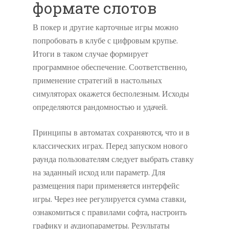
формате слотов
В покер и другие карточные игры можно
попробовать в клубе с цифровым крупье.
Итоги в таком случае формирует
программное обеспечение. Соответственно,
применение стратегий в настольных
симуляторах окажется бесполезным. Исходы
определяются рандомностью и удачей.
Принципы в автоматах сохраняются, что и в
классических играх. Перед запуском нового
раунда пользователям следует выбрать ставку
на заданный исход или параметр. Для
размещения пари применяется интерфейс
игры. Через нее регулируется сумма ставки,
ознакомиться с правилами софта, настроить
графику и аудиопараметры. Результаты