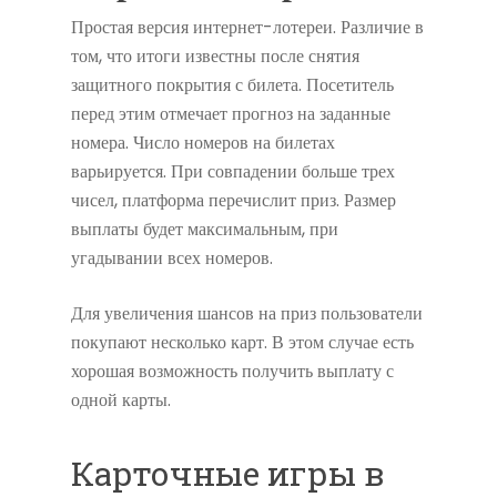
Простая версия интернет-лотереи. Различие в
том, что итоги известны после снятия
защитного покрытия с билета. Посетитель
перед этим отмечает прогноз на заданные
номера. Число номеров на билетах
варьируется. При совпадении больше трех
чисел, платформа перечислит приз. Размер
выплаты будет максимальным, при
угадывании всех номеров.
Для увеличения шансов на приз пользователи
покупают несколько карт. В этом случае есть
хорошая возможность получить выплату с
одной карты.
Карточные игры в