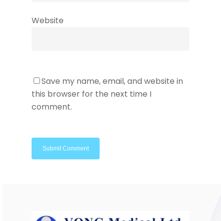
Website
Save my name, email, and website in
this browser for the next time I
comment.