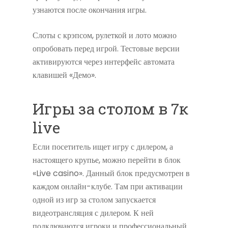
узнаются после окончания игры.
Слоты с крэпсом, рулеткой и лото можно
опробовать перед игрой. Тестовые версии
активируются через интерфейс автомата
клавишей «Демо».
Игры за столом в 7к
live
Если посетитель ищет игру с дилером, а
настоящего крупье, можно перейти в блок
«Live casino». Данный блок предусмотрен в
каждом онлайн-клубе. Там при активации
одной из игр за столом запускается
видеотрансляция с дилером. К ней
подключаются игроки и профессиональный